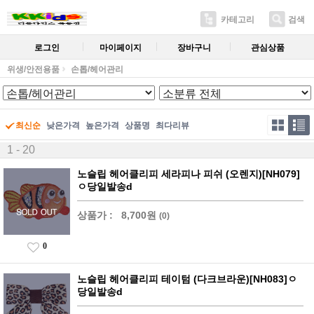
카테고리
검색
로그인
마이페이지
장바구니
관심상품
위생/안전용품
손톱/헤어관리
최신순
낮은가격
높은가격
상품명
최다리뷰
1 - 20
노슬립 헤어클리피 세라피나 피쉬 (오렌지)[NH079]
ㅇ당일발송d
상품가 :
8,700원
(0)
0
노슬립 헤어클리피 테이텀 (다크브라운)[NH083]ㅇ
당일발송d