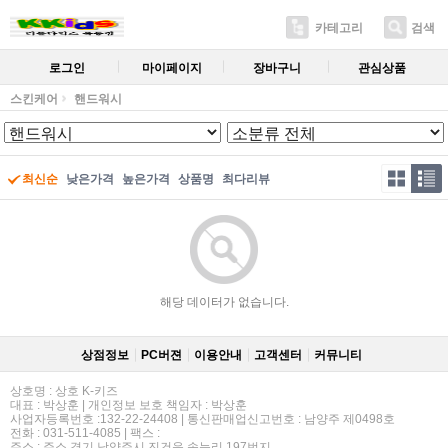
카테고리
검색
로그인
마이페이지
장바구니
관심상품
스킨케어
핸드워시
최신순
낮은가격
높은가격
상품명
최다리뷰
해당 데이터가 없습니다.
상점정보
PC버젼
이용안내
고객센터
커뮤니티
상호명 : 상호 K-키즈
대표 : 박상훈 | 개인정보 보호 책임자 : 박상훈
사업자등록번호 :132-22-24408 | 통신판매업신고번호 : 남양주 제0498호
전화 : 031-511-4085 | 팩스 :
주소 : 주소 경기 남양주시 진건읍 송능리 197번지