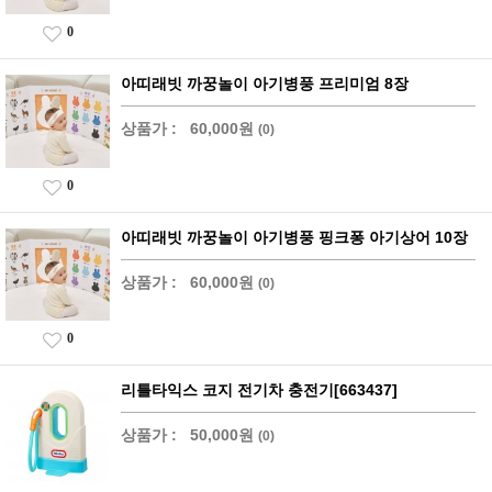
0
아띠래빗 까꿍놀이 아기병풍 프리미엄 8장
상품가 :
60,000원
(0)
0
아띠래빗 까꿍놀이 아기병풍 핑크퐁 아기상어 10장
상품가 :
60,000원
(0)
0
리틀타익스 코지 전기차 충전기[663437]
상품가 :
50,000원
(0)