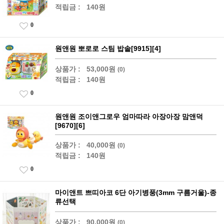
적립금 :
140원
0
원앤원 뽀로로 스팀 밥솥[9915][4]
상품가 :
53,000원
(0)
적립금 :
140원
0
원앤원 조이앤그로우 엄마따라 아장아장 맘앤덕
[9670][6]
상품가 :
40,000원
(0)
적립금 :
140원
0
마이앤트 쁘띠아코 6단 아기병풍(3mm 구름거울)-종
류선택
상품가 :
90,000원
(0)