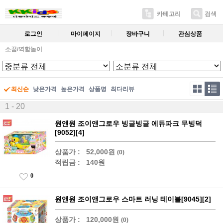
카테고리
검색
로그인
마이페이지
장바구니
관심상품
소꿉/역할놀이
최신순
낮은가격
높은가격
상품명
최다리뷰
1 - 20
원앤원 조이앤그로우 빙글빙글 에듀파크 무빙덕
[9052][4]
상품가 :
52,000원
(0)
적립금 :
140원
0
원앤원 조이앤그로우 스마트 러닝 테이블[9045][2]
상품가 :
120,000원
(0)