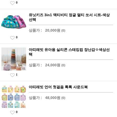
0
유닛키즈 3in1 액티비티 정글 멀티 쏘서 시트-색상
선택
상품가 :
20,000원
(0)
0
아띠래빗 유아용 실리콘 스태킹컵 장난감ㅇ색상선
택
상품가 :
24,000원
(0)
1
아띠래빗 언어 첫걸음 톡톡 사운드북
상품가 :
48,000원
(0)
0