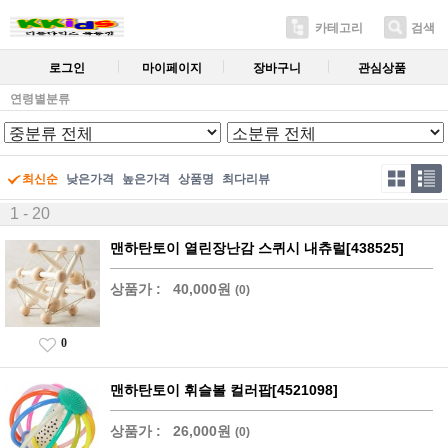
카테고리
검색
로그인
마이페이지
장바구니
관심상품
연령별분류
최신순
낮은가격
높은가격
상품명
최다리뷰
1 - 20
맨하탄토이 열린장난감 스퀴시 내츄럴[438525]
상품가 :
40,000원
(0)
0
맨하탄토이 휘슬볼 컬러팝[4521098]
상품가 :
26,000원
(0)