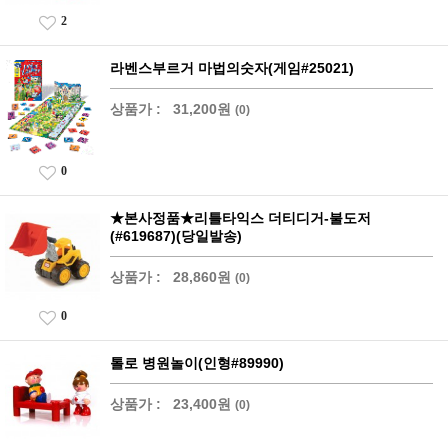
2
라벤스부르거 마법의숫자(게임#25021)
상품가 :
31,200원
(0)
0
★본사정품★리틀타익스 더티디거-불도저
(#619687)(당일발송)
상품가 :
28,860원
(0)
0
톨로 병원놀이(인형#89990)
상품가 :
23,400원
(0)