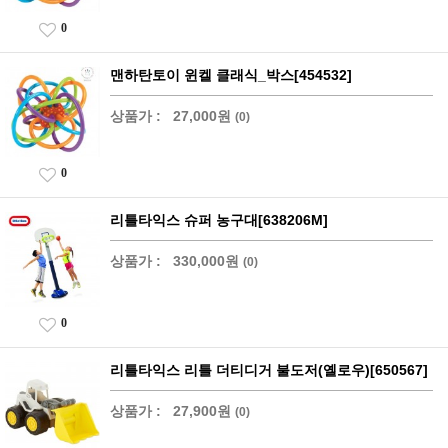
0
맨하탄토이 윈켈 클래식_박스[454532]
상품가 :
27,000원
(0)
0
리틀타익스 슈퍼 농구대[638206M]
상품가 :
330,000원
(0)
0
리틀타익스 리틀 더티디거 불도저(옐로우)[650567]
상품가 :
27,900원
(0)