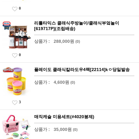
0
리틀타익스 클래식주방놀이/클래식부엌놀이
[619717P](조립배송)
상품가 :
288,000원
(0)
0
플레이도 클래식칼라도우4팩[22114]kㅇ당일발송
상품가 :
4,600원
(0)
3
매직캐슬 미용세트(#4020봉제)
상품가 :
35,000원
(0)