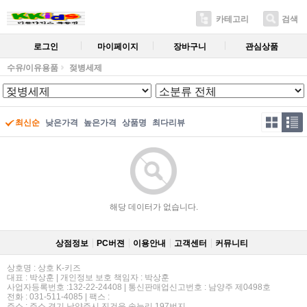
카테고리
검색
로그인
마이페이지
장바구니
관심상품
수유/이유용품
젖병세제
최신순
낮은가격
높은가격
상품명
최다리뷰
해당 데이터가 없습니다.
상점정보
PC버젼
이용안내
고객센터
커뮤니티
상호명 : 상호 K-키즈
대표 : 박상훈 | 개인정보 보호 책임자 : 박상훈
사업자등록번호 :132-22-24408 | 통신판매업신고번호 : 남양주 제0498호
전화 : 031-511-4085 | 팩스 :
주소 : 주소 경기 남양주시 진건읍 송능리 197번지