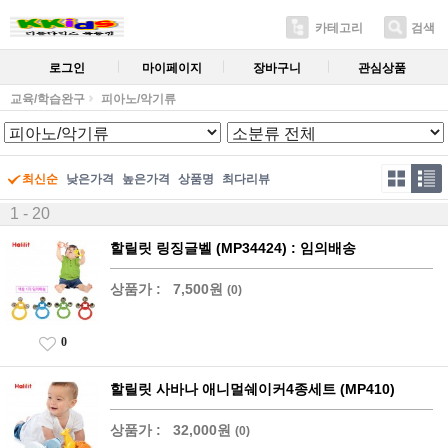
카테고리
검색
로그인
마이페이지
장바구니
관심상품
교육/학습완구
피아노/악기류
최신순
낮은가격
높은가격
상품명
최다리뷰
1 - 20
할릴릿 링징글벨 (MP34424) : 임의배송
상품가 :
7,500원
(0)
0
할릴릿 사바나 애니멀쉐이커4종세트 (MP410)
상품가 :
32,000원
(0)