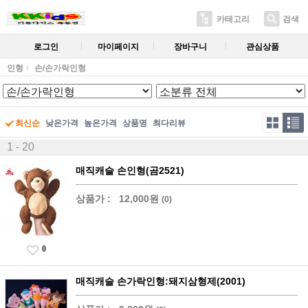
카테고리
검색
로그인
마이페이지
장바구니
관심상품
인형
손/손가락인형
최신순
낮은가격
높은가격
상품명
최다리뷰
1 - 20
매직캐슬 손인형(곰2521)
상품가 :
12,000원
(0)
0
매직캐슬 손가락인형:돼지삼형제(2001)