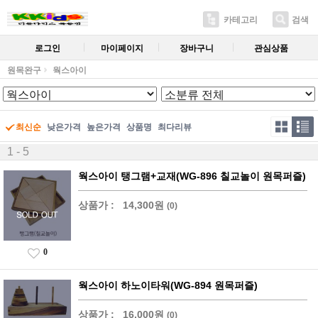
카테고리
검색
로그인
마이페이지
장바구니
관심상품
원목완구
웍스아이
최신순
낮은가격
높은가격
상품명
최다리뷰
1 - 5
웍스아이 탱그램+교재(WG-896 칠교놀이 원목퍼즐)
상품가 :
14,300원
(0)
0
웍스아이 하노이타워(WG-894 원목퍼즐)
상품가 :
16,000원
(0)