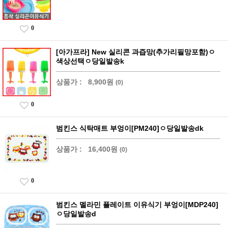
0
[아가프라] New 실리콘 과즙망(추가리필망포함)ㅇ
색상선택ㅇ당일발송k
상품가 :
8,900원
(0)
0
범킨스 식탁매트 부엉이[PM240]ㅇ당일발송dk
상품가 :
16,400원
(0)
0
범킨스 멜라민 플레이트 이유식기 부엉이[MDP240]
ㅇ당일발송d