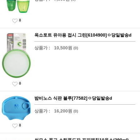
0
옥소토트 유아용 접시 그린[6104900]ㅇ당일발송d
상품가 :
10,500원
(0)
0
밤비노스 식판 블루[77582]ㅇ당일발송d
상품가 :
16,200원
(0)
0