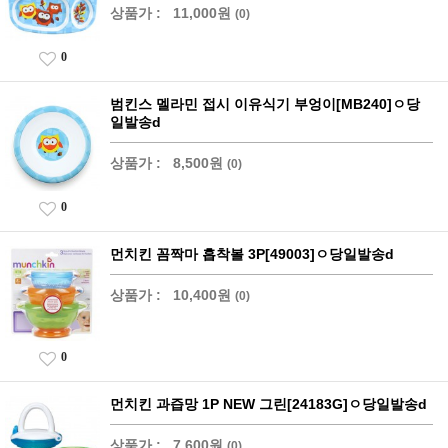
상품가 :
11,000원
(0)
0
범킨스 멜라민 접시 이유식기 부엉이[MB240]ㅇ당
일발송d
상품가 :
8,500원
(0)
0
먼치킨 꼼짝마 흡착볼 3P[49003]ㅇ당일발송d
상품가 :
10,400원
(0)
0
먼치킨 과즙망 1P NEW 그린[24183G]ㅇ당일발송d
상품가 :
7,600원
(0)