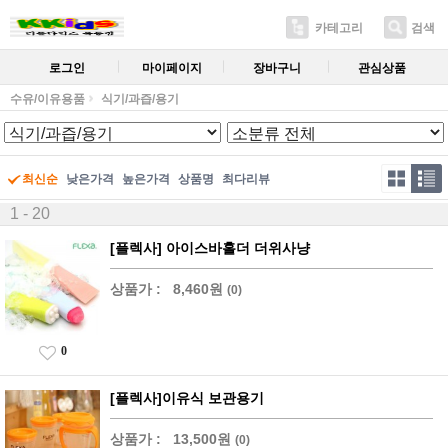
카테고리
검색
로그인
마이페이지
장바구니
관심상품
수유/이유용품
식기/과즙/용기
최신순
낮은가격
높은가격
상품명
최다리뷰
1 - 20
[플렉사] 아이스바홀더 더위사냥
상품가 :
8,460원
(0)
0
[플렉사]이유식 보관용기
상품가 :
13,500원
(0)