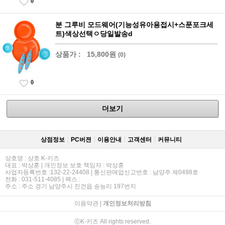
0
분 그루비 모드웨어(기능성유아용접시+스푼포크세
트)색상선택ㅇ당일발송d
상품가 :
15,800원
(0)
0
더보기
상점정보
PC버젼
이용안내
고객센터
커뮤니티
상호명 : 상호 K-키즈
대표 : 박상훈 | 개인정보 보호 책임자 : 박상훈
사업자등록번호 :132-22-24408 | 통신판매업신고번호 : 남양주 제0498호
전화 : 031-511-4085 | 팩스 :
주소 : 주소 경기 남양주시 진건읍 송능리 197번지
이용약관
|
개인정보처리방침
ⓒK-키즈 All rights reserved.