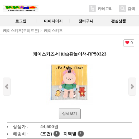
카테고리
검색
로그인
마이페이지
장바구니
관심상품
케이스키즈(토이트론)
케이스키즈
0
케이스키즈-배변습관놀이책-RP50323
상세보기
상품가 :
44,500
원
배송비 :
(조건)
!
지역별
!