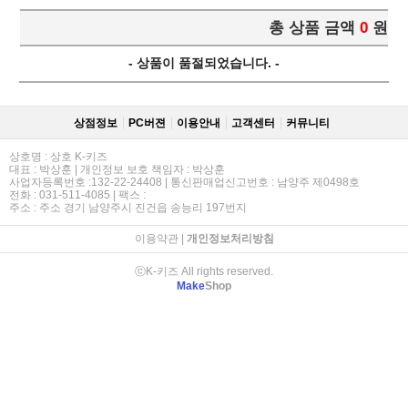
총 상품 금액
0
원
- 상품이 품절되었습니다. -
상점정보
PC버젼
이용안내
고객센터
커뮤니티
상호명 : 상호 K-키즈
대표 : 박상훈 | 개인정보 보호 책임자 : 박상훈
사업자등록번호 :132-22-24408 | 통신판매업신고번호 : 남양주 제0498호
전화 : 031-511-4085 | 팩스 :
주소 : 주소 경기 남양주시 진건읍 송능리 197번지
이용약관
|
개인정보처리방침
ⓒK-키즈 All rights reserved.
Make
Shop